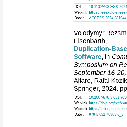
DOI:
10.1109/ACCESS.2024
Weblink:
https://ieeexplore.iee
Datei:
ACCESS.2024.351944
Volodymyr Bezsme
Eisenbarth,
Duplication-Base
Software
, in
Comp
Symposium on Res
September 16-20, 
Alfaro, Rafal Kozi
Springer, 2024. pp
DOI:
10.1007/978-3-031-709
Weblink:
https://dblp.org/rec/c
Weblink:
https://link.springer.
Datei:
978-3-031-70903-6_5