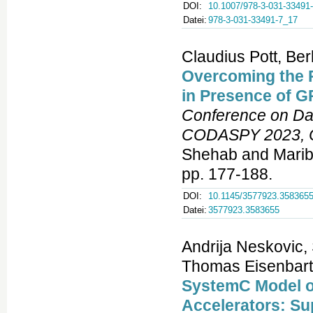
DOI:
10.1007/978-3-031-33491
Datei:
978-3-031-33491-7_17
Claudius Pott, Be
Overcoming the P
in Presence of 
Conference on Dat
CODASPY 2023, Ch
Shehab and Maribe
pp. 177-188.
DOI:
10.1145/3577923.358365
Datei:
3577923.3583655
Andrija Neskovic,
Thomas Eisenbart
SystemC Model o
Accelerators: Sup