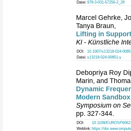
Datei:
978-3-031-57256-2_28
Marcel Gehrke, J
Tanya Braun,
Lifting in Suppor
KI - Künstliche Int
DOI:
10.1007/s13218-024-0085
Datei:
s13218-024-00851-y
Debopriya Roy Di
Marin, and Thoma
Dynamic Frequen
Modern Sandbox
Symposium on Sec
pp. 327-344.
DOI:
10.1109/EUROSP60621
Weblink:
https://doi.ieeecompu