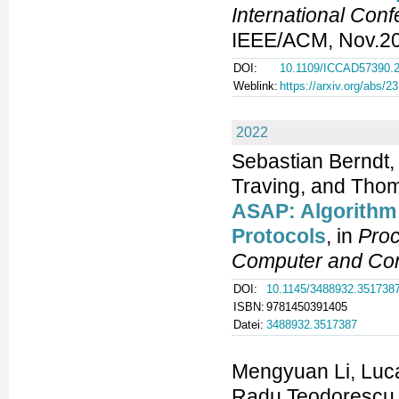
International Co
IEEE/ACM, Nov.202
DOI:
10.1109/ICCAD57390.
Weblink:
https://arxiv.org/abs/2
2022
Sebastian Berndt,
Traving, and Thom
ASAP: Algorithm 
Protocols
, in
Proc
Computer and Com
DOI:
10.1145/3488932.351738
ISBN:
9781450391405
Datei:
3488932.3517387
Mengyuan Li, Luc
Radu Teodorescu,