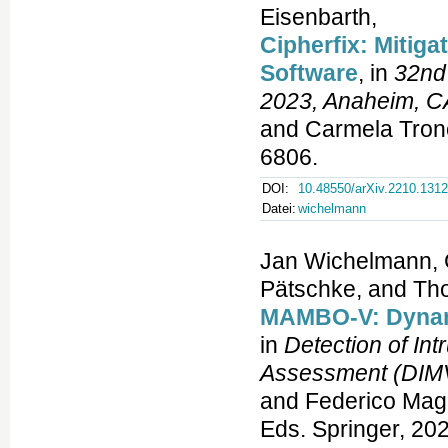
Eisenbarth,
Cipherfix: Mitiga
Software
, in
32nd
2023, Anaheim, C
and Carmela Tronc
6806.
DOI:
10.48550/arXiv.2210.131
Datei:
wichelmann
Jan Wichelmann, C
Pätschke, and Th
MAMBO-V: Dynami
in
Detection of Int
Assessment (DIMVA
and Federico Magg
Eds. Springer, 202