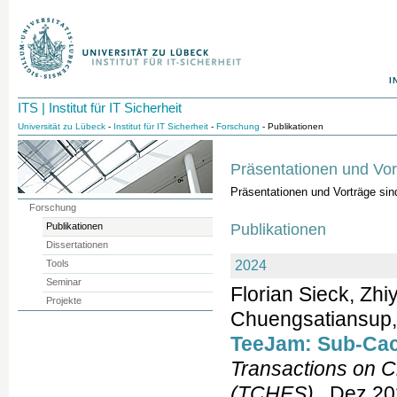
I
ITS | Institut für IT Sicherheit
Universität zu Lübeck
-
Institut für IT Sicherheit
-
Forschung
- Publikationen
Präsentationen und Vor
Präsentationen und Vorträge si
Forschung
Publikationen
Publikationen
Dissertationen
Tools
2024
Seminar
Florian Sieck, Zh
Projekte
Chuengsatiansup,
TeeJam: Sub-Cac
Transactions on 
(TCHES)
, Dez.20