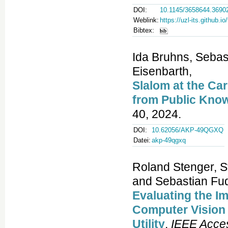
DOI:
10.1145/3658644.3690
Weblink:
https://uzl-its.github.i
Bibtex:
Ida Bruhns, Sebas
Eisenbarth,
Slalom at the Ca
from Public Kno
40, 2024.
DOI:
10.62056/AKP-49QGXQ
Datei:
akp-49qgxq
Roland Stenger, S
and Sebastian Fud
Evaluating the I
Computer Vision 
Utility
,
IEEE Acce