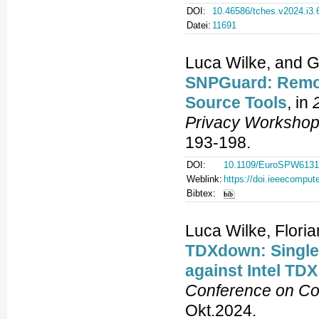
DOI:
10.46586/tches.v2024.i3.
Datei:
11691
Luca Wilke, and Gi
SNPGuard: Remot
Source Tools
, in
Privacy Worksho
193-198.
DOI:
10.1109/EuroSPW6131
Weblink:
https://doi.ieeecompu
Bibtex:
Luca Wilke, Flori
TDXdown: Single-
against Intel TDX
Conference on Co
Okt.2024.