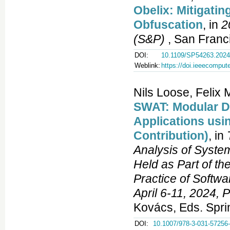
Obelix: Mitigati
Obfuscation
, in
2
(S&P)
, San Franc
DOI:
10.1109/SP54263.2024
Weblink:
https://doi.ieeecompu
Nils Loose, Felix 
SWAT: Modular D
Applications usi
Contribution)
, in
Analysis of Syste
Held as Part of t
Practice of Softw
April 6-11, 2024, P
Kovács, Eds. Spri
DOI:
10.1007/978-3-031-57256