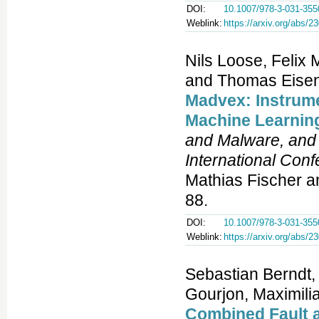
DOI:
10.1007/978-3-031-355
Weblink:
https://arxiv.org/abs/2
Nils Loose, Felix 
and Thomas Eisen
Madvex: Instrume
Machine Learnin
and Malware, and 
International Con
Mathias Fischer an
88.
DOI:
10.1007/978-3-031-355
Weblink:
https://arxiv.org/abs/2
Sebastian Berndt,
Gourjon, Maximili
Combined Fault a