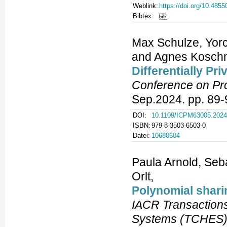
Weblink:
https://doi.org/10.485
Bibtex:
Max Schulze, Yorc
and Agnes Koschm
Differentially Pr
Conference on Pr
Sep.2024. pp. 89-
DOI:
10.1109/ICPM63005.2024
ISBN:
979-8-3503-6503-0
Datei:
10680684
Paula Arnold, Seb
Orlt,
Polynomial shari
IACR Transaction
Systems (TCHES