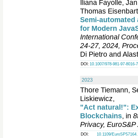
Iliana Fayolle, J
Thomas Eisenbart
Semi-automated a
for Modern JavaS
International Co
24-27, 2024, Proce
Di Pietro and Alas
DOI:
10.1007/978-981-97-8016-
2023
Thore Tiemann, Se
Liskiewicz,
"Act natural!": 
Blockchains
, in
8
Privacy, EuroS&P
DOI:
10.1109/EuroSP57164.