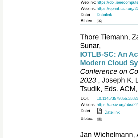
Weblink:
https://doi.ieeecompu
Weblink:
https://eprint.iacr.org/
Datei:
Dateilink
Bibtex:
Thore Tiemann, Z
Sunar,
IOTLB-SC: An Ac
Modern Cloud S
Conference on Co
2023
, Joseph K. 
Tsudik, Eds. ACM,
DOI:
10.1145/3579856.3582
Weblink:
https://arxiv.org/abs/2
Datei:
Dateilink
Bibtex:
Jan Wichelmann, 