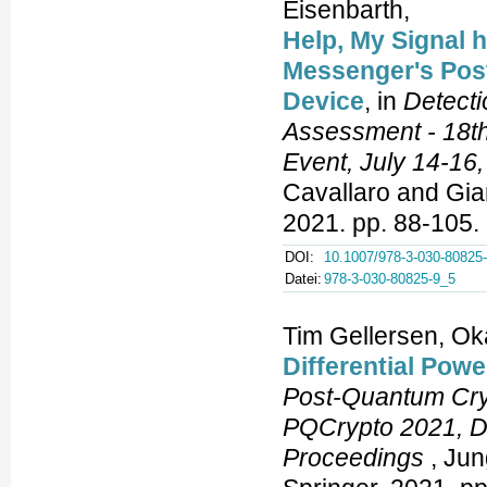
Eisenbarth,
Help, My Signal 
Messenger's Pos
Device
, in
Detecti
Assessment - 18th
Event, July 14-16
Cavallaro and Gia
2021. pp. 88-105.
DOI:
10.1007/978-3-030-80825
Datei:
978-3-030-80825-9_5
Tim Gellersen, Ok
Differential Pow
Post-Quantum Cryp
PQCrypto 2021, Da
Proceedings
, Jun