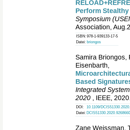
RELOAD+REFRESH
Perform Stealthy
Symposium (USENI
Association, Aug.
ISBN:
978-1-939133-17-5
Datei:
briongos
Samira Briongos,
Eisenbarth,
Microarchitectur
Based Signature
Integrated System
2020
, IEEE, 2020.
DOI:
10.1109/DCIS51330.2020
Datei:
DCIS51330.2020.926866
Zane Weissman, T