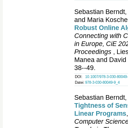
Sebastian Berndt,
and Maria Kosche
Robust Online A
Connecting with C
in Europe, CiE 202
Proceedings
, Lie
Manea and David F
38--49.
DOI:
10.1007/978-3-030-80049
Datei:
978-3-030-80049-9_4
Sebastian Berndt,
Tightness of Sens
Linear Programs
Computer Science 