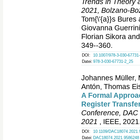
Trends in Theory
2021, Bolzano-Boz
Tom{\'{a}}s Bure
Giovanna Guerrini
Florian Sikora an
349--360.
DOI:
10.1007/978-3-030-67731
Datei:
978-3-030-67731-2_25
Johannes Müller
Antón, Thomas Eis
A Formal Approach
Register Transfe
Conference, DAC 
2021
, IEEE, 2021
DOI:
10.1109/DAC18074.2021.
Datei:
DAC18074.2021.9586248