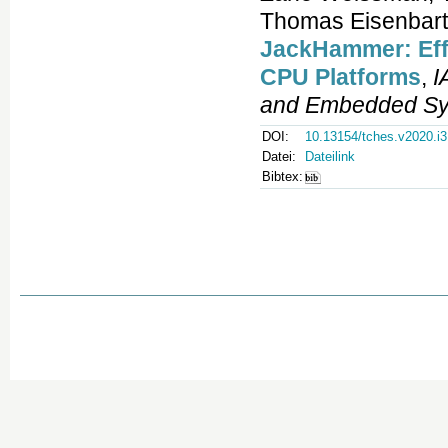
Thomas Eisenbart
JackHammer: Ef
CPU Platforms
,
I
and Embedded S
DOI:
10.13154/tches.v2020.i3
Datei:
Dateilink
Bibtex: