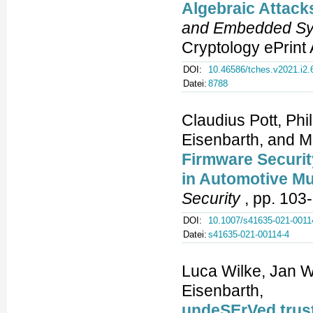
Algebraic Attack
and Embedded S
Cryptology ePrint
DOI:
10.46586/tches.v2021.i2.
Datei:
8788
Claudius Pott, Ph
Eisenbarth, and M
Firmware Securi
in Automotive Mu
Security
, pp. 103-
DOI:
10.1007/s41635-021-0011
Datei:
s41635-021-00114-4
Luca Wilke, Jan W
Eisenbarth,
undeSErVed trust