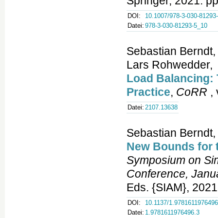
Springer, 2021. p
DOI:
10.1007/978-3-030-81293
Datei:
978-3-030-81293-5_10
Sebastian Berndt,
Lars Rohwedder,
Load Balancing:
Practice
,
CoRR
, 
Datei:
2107.13638
Sebastian Berndt,
New Bounds for th
Symposium on Simp
Conference, Janu
Eds. {SIAM}, 2021.
DOI:
10.1137/1.9781611976496
Datei:
1.9781611976496.3