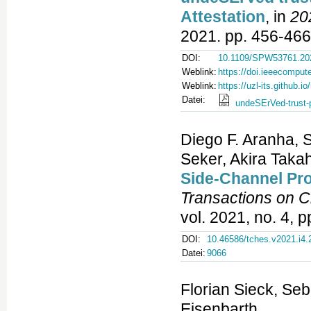
Attestation
, in
20
2021. pp. 456-466
DOI:
10.1109/SPW53761.20
Weblink:
https://doi.ieeecompu
Weblink:
https://uzl-its.github.i
Datei:
undeSErVed-trust-p
Diego F. Aranha, 
Seker, Akira Taka
Side-Channel Pro
Transactions on 
vol. 2021, no. 4, 
DOI:
10.46586/tches.v2021.i4.
Datei:
9066
Florian Sieck, Se
Eisenbarth,