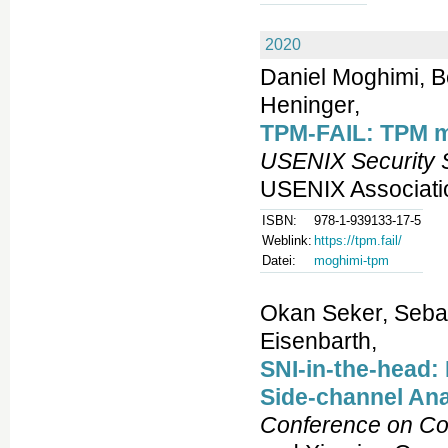
2020
Daniel Moghimi, B
Heninger,
TPM-FAIL: TPM me
USENIX Security 
USENIX Associati
ISBN:
978-1-939133-17-5
Weblink:
https://tpm.fail/
Datei:
moghimi-tpm
Okan Seker, Seba
Eisenbarth,
SNI-in-the-head:
Side-channel Ana
Conference on Co