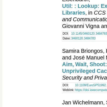
Util: : Lookup: 
Libraries
, in
CCS 
and Communicatio
Giovanni Vigna an
DOI:
10.1145/3460120.348478
Datei:
3460120.3484783
Samira Briongos, 
and José Manuel 
Aim, Wait, Shoot
Unprivileged Cac
Security and Priv
DOI:
10.1109/EuroSP51992.
Weblink:
https://doi.ieeecompu
Jan Wichelmann, S