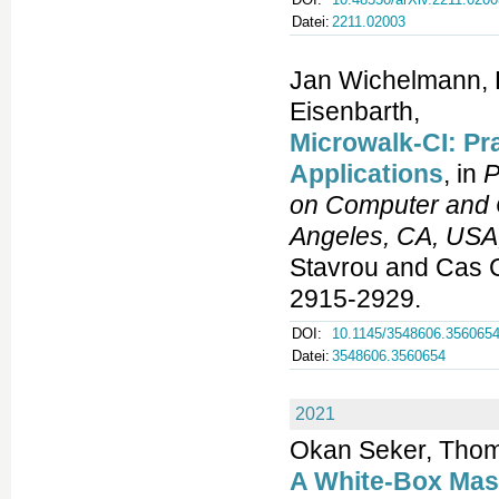
Datei:
2211.02003
Jan Wichelmann, 
Eisenbarth,
Microwalk-CI: Pr
Applications
, in
P
on Computer and 
Angeles, CA, USA
Stavrou and Cas C
2915-2929.
DOI:
10.1145/3548606.356065
Datei:
3548606.3560654
2021
Okan Seker, Thoma
A White-Box Mas