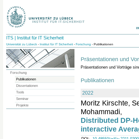
I
ITS | Institut für IT Sicherheit
Universität zu Lübeck
-
Institut für IT Sicherheit
-
Forschung
- Publikationen
Präsentationen und Vor
Präsentationen und Vorträge si
Forschung
Publikationen
Publikationen
Dissertationen
Tools
2022
Seminar
Moritz Kirschte, 
Projekte
Mohammadi,
Distributed DP-He
interactive Avera
DOI:
10.48550/arXiv.2211.0200