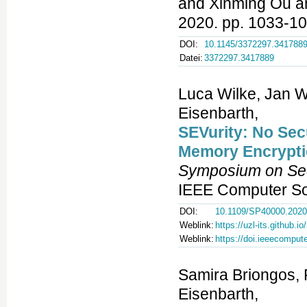
and Xinming Ou a
2020. pp. 1033-10
DOI:
10.1145/3372297.341788
Datei:
3372297.3417889
Luca Wilke, Jan 
Eisenbarth,
SEVurity: No Secu
Memory Encrypti
Symposium on Sec
IEEE Computer Soc
DOI:
10.1109/SP40000.2020
Weblink:
https://uzl-its.github.i
Weblink:
https://doi.ieeecompu
Samira Briongos,
Eisenbarth,