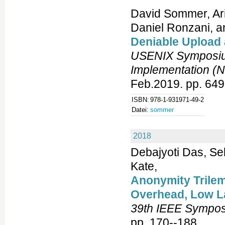
David Sommer, Ari
Daniel Ronzani, a
Deniable Upload 
USENIX Symposiu
Implementation (
Feb.2019. pp. 649
ISBN:
978-1-931971-49-2
Datei:
sommer
2018
Debajyoti Das, Se
Kate,
Anonymity Trile
Overhead, Low L
39th IEEE Symposi
pp. 170--188.