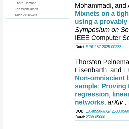
Thore Tiemann
Mohammadi, and A
Jan Wichelmann
Mixnets on a tig
Kilian Zeiseweis
using a provably
Symposium on Sec
IEEE Computer Soc
Datei:
SP61157.2025.00233
Thorsten Peinema
Eisenbarth, and 
Non-omniscient b
sample: Proving 
regression, linea
networks
,
arXiv
,
DOI:
10.48550/arXiv.2508.056
Datei:
2508.05600