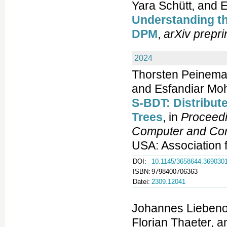
Yara Schütt, and
Understanding th
DPM
,
arXiv prepr
2024
Thorsten Peineman
and Esfandiar Mo
S-BDT: Distribute
Trees
, in
Proceed
Computer and Com
USA: Association 
DOI:
10.1145/3658644.369030
ISBN:
9798400706363
Datei:
2309.12041
Johannes Liebenow
Florian Thaeter, 