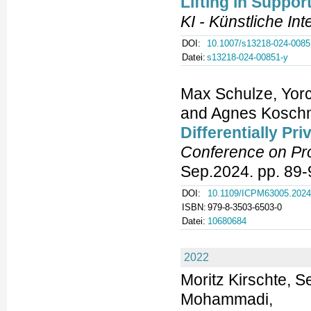
Lifting in Suppor
KI - Künstliche Int
DOI:
10.1007/s13218-024-0085
Datei:
s13218-024-00851-y
Max Schulze, Yorc
and Agnes Koschm
Differentially Pr
Conference on Pr
Sep.2024. pp. 89-
DOI:
10.1109/ICPM63005.2024
ISBN:
979-8-3503-6503-0
Datei:
10680684
2022
Moritz Kirschte, 
Mohammadi,