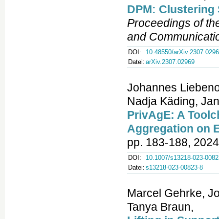
DPM: Clustering 
Proceedings of t
and Communicatio
DOI:
10.48550/arXiv.2307.029
Datei:
arXiv.2307.02969
Johannes Liebenow
Nadja Käding, Ja
PrivAgE: A Toolc
Aggregation on 
pp. 183-188, 2024
DOI:
10.1007/s13218-023-0082
Datei:
s13218-023-00823-8
Marcel Gehrke, J
Tanya Braun,