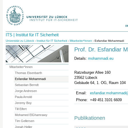
I
ITS | Institut für IT Sicherheit
Universität zu Lübeck
-
Institut für IT Sicherheit
-
Mitarbeiter*innen
- Esfandiar Mohammadi
Prof. Dr. Esfandiar
Details:
mohammadi.eu
Mitarbeiter*innen
Ratzeburger Allee 160
Thomas Eisenbarth
23562 Lübeck
Esfandiar Mohammadi
Gebäude 64, 1. OG, Raum 104
Sebastian Berndt
Jorge Andresen
Email:
esfandiar.mohammadi(a
Paula Arnold
Phone:
+49 451 3101 6609
Jeremy Boy
Till Eifert
Mohamed ElGhamrawy
Publikationen
Tim Gellersen
Jonah Heller