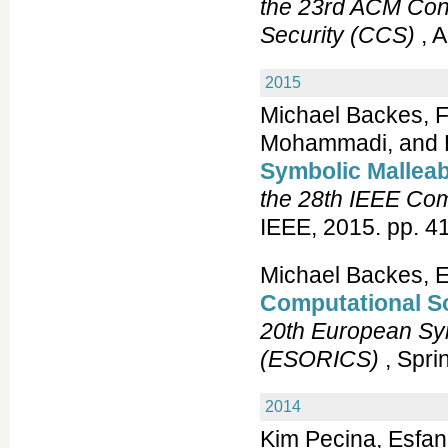
the 23rd ACM Con
Security (CCS)
, 
2015
Michael Backes, F
Mohammadi, and 
Symbolic Mallea
the 28th IEEE Co
IEEE, 2015. pp. 4
Michael Backes, E
Computational So
20th European Sy
(ESORICS)
, Spri
2014
Kim Pecina, Esfan