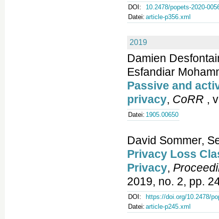
DOI:
10.2478/popets-2020-005
Datei:
article-p356.xml
2019
Damien Desfontain
Esfandiar Moham
Passive and activ
privacy
,
CoRR
, 
Datei:
1905.00650
David Sommer, Se
Privacy Loss Clas
Privacy
,
Proceedi
2019, no. 2, pp. 2
DOI:
https://doi.org/10.2478/p
Datei:
article-p245.xml