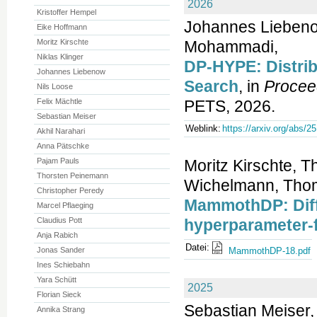
2026
Kristoffer Hempel
Johannes Liebeno
Eike Hoffmann
Moritz Kirschte
Mohammadi,
Niklas Klinger
DP-HYPE: Distrib
Johannes Liebenow
Search
, in
Procee
Nils Loose
Felix Mächtle
PETS, 2026.
Sebastian Meiser
Weblink:
https://arxiv.org/abs/2
Akhil Narahari
Anna Pätschke
Pajam Pauls
Moritz Kirschte, 
Thorsten Peinemann
Wichelmann, Thom
Christopher Peredy
MammothDP: Diffe
Marcel Pflaeging
Claudius Pott
hyperparameter-f
Anja Rabich
Datei:
Jonas Sander
MammothDP-18.pdf
Ines Schiebahn
Yara Schütt
2025
Florian Sieck
Sebastian Meiser, 
Annika Strang