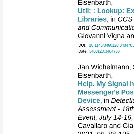
Eisenbarth,
Util: : Lookup: 
Libraries
, in
CCS 
and Communicatio
Giovanni Vigna an
DOI:
10.1145/3460120.348478
Datei:
3460120.3484783
Jan Wichelmann, S
Eisenbarth,
Help, My Signal 
Messenger's Pos
Device
, in
Detecti
Assessment - 18th
Event, July 14-16
Cavallaro and Gia