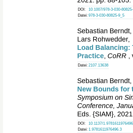
2021. pp. 88-105.
DOI:
10.1007/978-3-030-80825
Datei:
978-3-030-80825-9_5
Sebastian Berndt,
Lars Rohwedder,
Load Balancing:
Practice
,
CoRR
, 
Datei:
2107.13638
Sebastian Berndt,
New Bounds for th
Symposium on Simp
Conference, Janu
Eds. {SIAM}, 2021.
DOI:
10.1137/1.9781611976496
Datei:
1.9781611976496.3