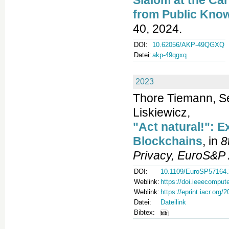
Slalom at the Ca
from Public Kno
40, 2024.
DOI:
10.62056/AKP-49QGXQ
Datei:
akp-49qgxq
2023
Thore Tiemann, Se
Liskiewicz,
"Act natural!": 
Blockchains
, in
8
Privacy, EuroS&P
DOI:
10.1109/EuroSP57164.
Weblink:
https://doi.ieeecompu
Weblink:
https://eprint.iacr.org/
Datei:
Dateilink
Bibtex: