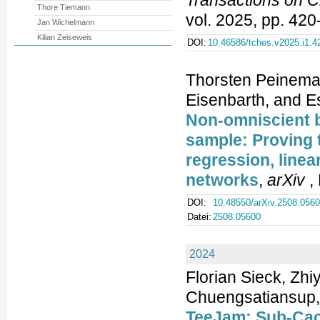
Transactions on 
Thore Tiemann
vol. 2025, pp. 42
Jan Wichelmann
Kilian Zeiseweis
DOI:
10.46586/tches.v2025.i1.4
Thorsten Peinema
Eisenbarth, and 
Non-omniscient b
sample: Proving 
regression, linea
networks
,
arXiv
,
DOI:
10.48550/arXiv.2508.056
Datei:
2508.05600
2024
Florian Sieck, Zh
Chuengsatiansup,
TeeJam: Sub-Cac