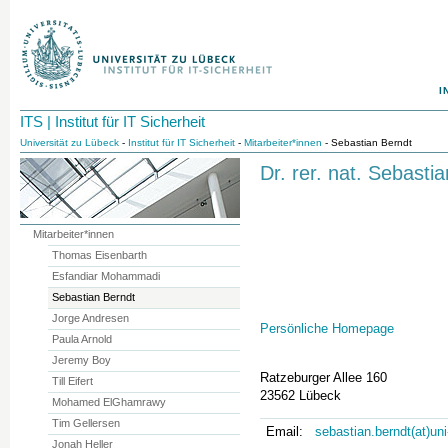
I
ITS | Institut für IT Sicherheit
Universität zu Lübeck
-
Institut für IT Sicherheit
-
Mitarbeiter*innen
- Sebastian Berndt
Dr. rer. nat. Sebasti
Mitarbeiter*innen
Thomas Eisenbarth
Esfandiar Mohammadi
Sebastian Berndt
Jorge Andresen
Persönliche Homepage
Paula Arnold
Jeremy Boy
Ratzeburger Allee 160
Till Eifert
23562 Lübeck
Mohamed ElGhamrawy
Tim Gellersen
Email:
sebastian.berndt(at)un
Jonah Heller