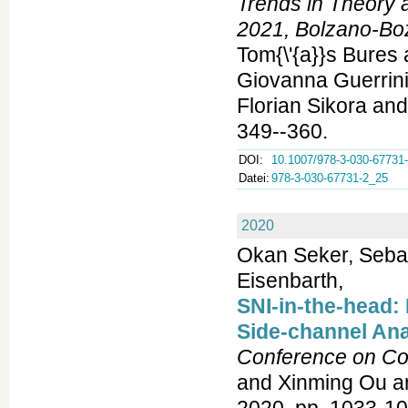
Trends in Theory
2021, Bolzano-Boz
Tom{\'{a}}s Bure
Giovanna Guerrini
Florian Sikora an
349--360.
DOI:
10.1007/978-3-030-67731
Datei:
978-3-030-67731-2_25
2020
Okan Seker, Seba
Eisenbarth,
SNI-in-the-head:
Side-channel Ana
Conference on Co
and Xinming Ou a