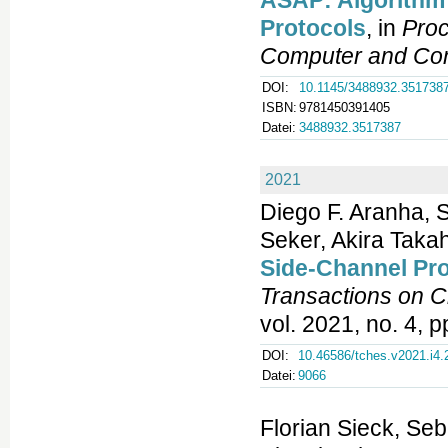
ASAP: Algorithm 
Protocols
, in
Proc
Computer and Com
DOI:
10.1145/3488932.351738
ISBN:
9781450391405
Datei:
3488932.3517387
2021
Diego F. Aranha, 
Seker, Akira Taka
Side-Channel Pro
Transactions on 
vol. 2021, no. 4, 
DOI:
10.46586/tches.v2021.i4.
Datei:
9066
Florian Sieck, Se