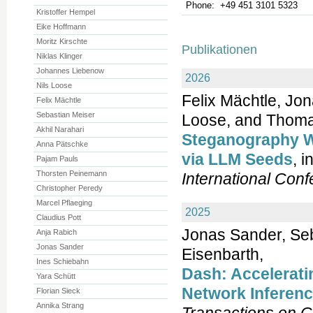
Phone:
+49 451 3101 5323
Kristoffer Hempel
Eike Hoffmann
Moritz Kirschte
Publikationen
Niklas Klinger
Johannes Liebenow
2026
Nils Loose
Felix Mächtle, Jo
Felix Mächtle
Sebastian Meiser
Loose, and Thoma
Akhil Narahari
Steganography W
Anna Pätschke
via LLM Seeds
, i
Pajam Pauls
Thorsten Peinemann
International Con
Christopher Peredy
Marcel Pflaeging
2025
Claudius Pott
Jonas Sander, Seb
Anja Rabich
Jonas Sander
Eisenbarth,
Ines Schiebahn
Dash: Accelerati
Yara Schütt
Network Inferenc
Florian Sieck
Annika Strang