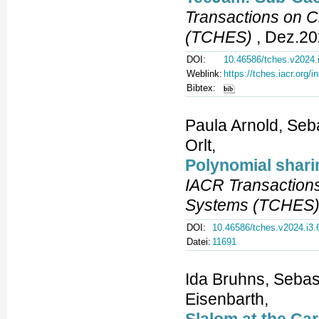
Transactions on 
(TCHES)
, Dez.20
DOI:
10.46586/tches.v2024.
Weblink:
https://tches.iacr.org
Bibtex:
Paula Arnold, Seb
Orlt,
Polynomial shari
IACR Transaction
Systems (TCHES
DOI:
10.46586/tches.v2024.i3.
Datei:
11691
Ida Bruhns, Sebas
Eisenbarth,