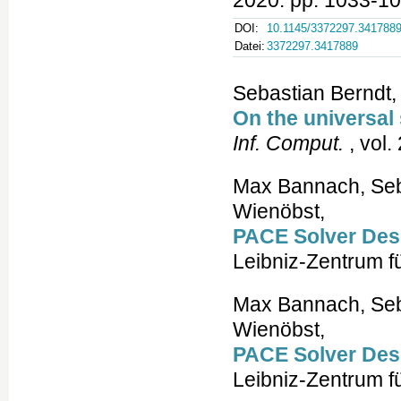
2020. pp. 1033-10
DOI:
10.1145/3372297.341788
Datei:
3372297.3417889
Sebastian Berndt,
On the universal
Inf. Comput.
, vol.
Max Bannach, Seba
Wienöbst,
PACE Solver Desc
Leibniz-Zentrum fü
Max Bannach, Seba
Wienöbst,
PACE Solver Desc
Leibniz-Zentrum fü