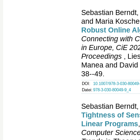
Sebastian Berndt,
and Maria Kosche
Robust Online A
Connecting with C
in Europe, CiE 202
Proceedings
, Lie
Manea and David F
38--49.
DOI:
10.1007/978-3-030-80049
Datei:
978-3-030-80049-9_4
Sebastian Berndt,
Tightness of Sens
Linear Programs
Computer Science 