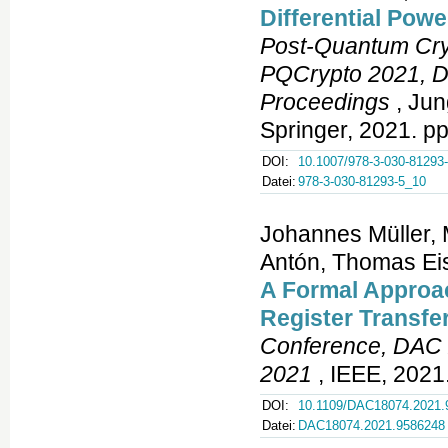
Differential Pow
Post-Quantum Cryp
PQCrypto 2021, Da
Proceedings
, Jun
Springer, 2021. p
DOI:
10.1007/978-3-030-81293
Datei:
978-3-030-81293-5_10
Johannes Müller
Antón, Thomas Eis
A Formal Approach
Register Transfe
Conference, DAC 
2021
, IEEE, 2021
DOI:
10.1109/DAC18074.2021.
Datei:
DAC18074.2021.9586248