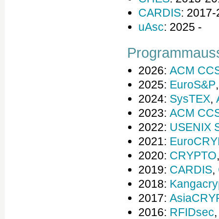
CARDIS
: 2017
uAsc
: 2025 -
Programmauss
2026:
ACM CC
2025:
EuroS&P
2024:
SysTEX
,
2023:
ACM CC
2022:
USENIX S
2021:
EuroCRY
2020:
CRYPTO
2019:
CARDIS
,
2018:
Kangacry
2017:
AsiaCRY
2016:
RFIDsec