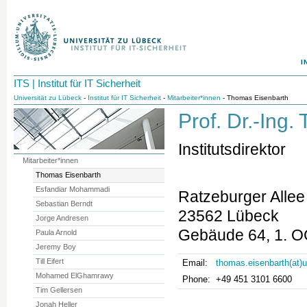
I
ITS | Institut für IT Sicherheit
Universität zu Lübeck
-
Institut für IT Sicherheit
-
Mitarbeiter*innen
- Thomas Eisenbarth
Prof. Dr.-Ing
Institutsdirektor
Mitarbeiter*innen
Thomas Eisenbarth
Esfandiar Mohammadi
Ratzeburger Allee
Sebastian Berndt
23562 Lübeck
Jorge Andresen
Gebäude 64, 1. 
Paula Arnold
Jeremy Boy
Till Eifert
Email:
thomas.eisenbarth(at)u
Mohamed ElGhamrawy
Phone:
+49 451 3101 6600
Tim Gellersen
Jonah Heller