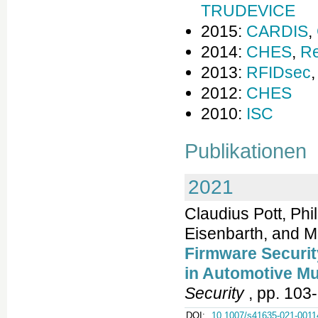
TRUDEVICE
2015:
CARDIS
,
2014:
CHES
,
R
2013:
RFIDsec
2012:
CHES
2010:
ISC
Publikationen
2021
Claudius Pott, Ph
Eisenbarth, and M
Firmware Securi
in Automotive Mu
Security
, pp. 103-
DOI:
10.1007/s41635-021-0011