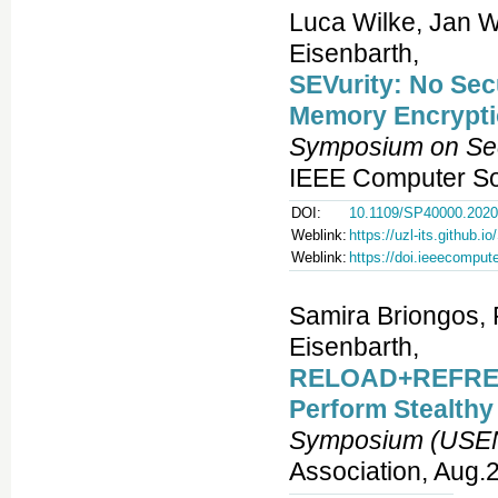
Luca Wilke, Jan 
Eisenbarth,
SEVurity: No Secu
Memory Encrypti
Symposium on Sec
IEEE Computer Soc
DOI:
10.1109/SP40000.2020
Weblink:
https://uzl-its.github.i
Weblink:
https://doi.ieeecompu
Samira Briongos,
Eisenbarth,
RELOAD+REFRESH
Perform Stealthy
Symposium (USENI
Association, Aug.