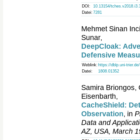
DOI:
10.13154/tches.v2018.i3.
Datei:
7281
Mehmet Sinan Inci
Sunar,
DeepCloak: Adver
Defensive Measu
Weblink:
https://dblp.uni-trier.
Datei:
1808.01352
Samira Briongos,
Eisenbarth,
CacheShield: Det
Observation
, in
P
Data and Applica
AZ, USA, March 1