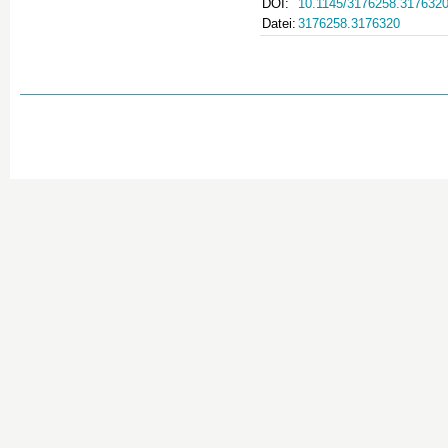
DOI:
10.1145/3176258.317632
Datei:
3176258.3176320