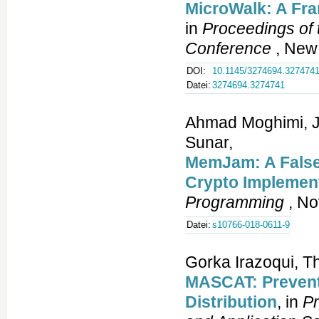
MicroWalk: A Fra
in
Proceedings of 
Conference
, New 
DOI:
10.1145/3274694.327474
Datei:
3274694.3274741
Ahmad Moghimi, J
Sunar,
MemJam: A False
Crypto Implemen
Programming
, No
Datei:
s10766-018-0611-9
Gorka Irazoqui, T
MASCAT: Preventi
Distribution
, in
Pr