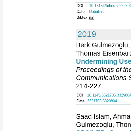
DOI:
10.13154/tches.v2020.i3
Datei:
Dateilink
Bibtex:
2019
Berk Gulmezoglu, 
Thomas Eisenbart
Undermining User
Proceedings of t
Communications S
214-227.
DOI:
10.1145/3321705.332980
Datei:
3321705.3329804
Saad Islam, Ahmad
Gulmezoglu, Thom