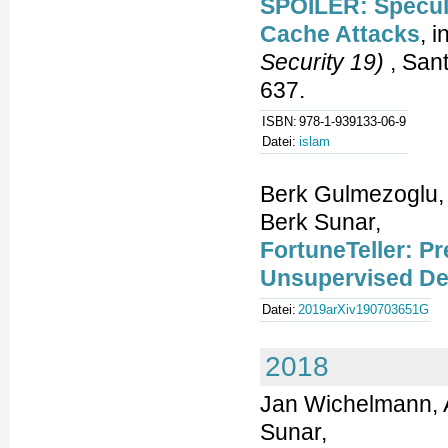
SPOILER: Specul
Cache Attacks
, i
Security 19)
, San
637.
ISBN:
978-1-939133-06-9
Datei:
islam
Berk Gulmezoglu,
Berk Sunar,
FortuneTeller: Pr
Unsupervised De
Datei:
2019arXiv190703651G
2018
Jan Wichelmann, 
Sunar,