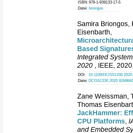
ISBN:
978-1-939133-17-5
Datei:
briongos
Samira Briongos,
Eisenbarth,
Microarchitectur
Based Signature
Integrated System
2020
, IEEE, 2020.
DOI:
10.1109/DCIS51330.2020
Datei:
DCIS51330.2020.926866
Zane Weissman, T
Thomas Eisenbart
JackHammer: Ef
CPU Platforms
,
I
and Embedded S