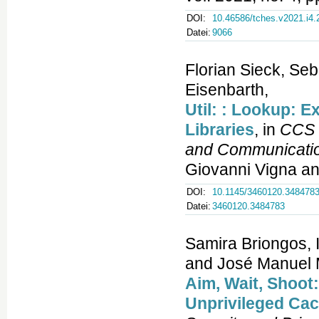
DOI:
10.46586/tches.v2021.i4.
Datei:
9066
Florian Sieck, Se
Eisenbarth,
Util: : Lookup: 
Libraries
, in
CCS 
and Communicatio
Giovanni Vigna an
DOI:
10.1145/3460120.348478
Datei:
3460120.3484783
Samira Briongos, 
and José Manuel 
Aim, Wait, Shoot
Unprivileged Cac