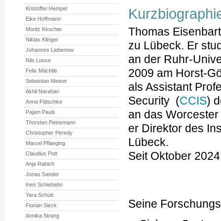
Kristoffer Hempel
Kurzbiographi
Eike Hoffmann
Thomas Eisenbarth 
Moritz Kirschte
Niklas Klinger
zu Lübeck. Er stud
Johannes Liebenow
an der Ruhr-Unive
Nils Loose
2009 am Horst-Gört
Felix Mächtle
Sebastian Meiser
als Assistant Pro
Akhil Narahari
Security (
CCIS
) 
Anna Pätschke
an das Worcester P
Pajam Pauls
Thorsten Peinemann
er Direktor des Ins
Christopher Peredy
Lübeck.
Marcel Pflaeging
Seit Oktober 2024
Claudius Pott
Anja Rabich
Jonas Sander
Ines Schiebahn
Yara Schütt
Seine Forschungs
Florian Sieck
Annika Strang