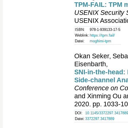
TPM-FAIL: TPM me
USENIX Security 
USENIX Associati
ISBN:
978-1-939133-17-5
Weblink:
https://tpm.fail/
Datei:
moghimi-tpm
Okan Seker, Seba
Eisenbarth,
SNI-in-the-head:
Side-channel Ana
Conference on Co
and Xinming Ou a
2020. pp. 1033-10
DOI:
10.1145/3372297.341788
Datei:
3372297.3417889