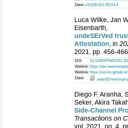
Datei:
s41635-021-00114-4
Luca Wilke, Jan W
Eisenbarth,
undeSErVed trust
Attestation
, in
20
2021. pp. 456-466
DOI:
10.1109/SPW53761.20
Weblink:
https://doi.ieeecompu
Weblink:
https://uzl-its.github.i
Datei:
undeSErVed-trust-p
Diego F. Aranha, 
Seker, Akira Taka
Side-Channel Pro
Transactions on 
vol. 2021, no. 4, 