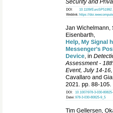
Security and Priv
DOI:
10.1109/EuroSP51992.
Weblink:
https://doi.ieeecompu
Jan Wichelmann, S
Eisenbarth,
Help, My Signal 
Messenger's Pos
Device
, in
Detecti
Assessment - 18th
Event, July 14-16
Cavallaro and Gia
2021. pp. 88-105.
DOI:
10.1007/978-3-030-80825
Datei:
978-3-030-80825-9_5
Tim Gellersen, Ok