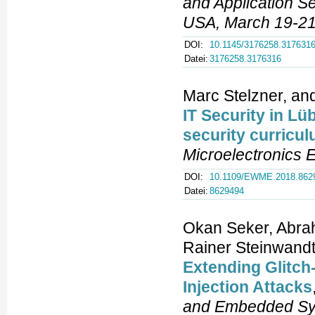
and Application S
USA, March 19-21
DOI:
10.1145/3176258.317631
Datei:
3176258.3176316
Marc Stelzner, an
IT Security in Lü
security curricu
Microelectronics
DOI:
10.1109/EWME.2018.862
Datei:
8629494
Okan Seker, Abra
Rainer Steinwandt
Extending Glitch-
Injection Attacks
and Embedded S