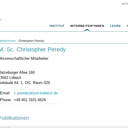
AKT
INSTITUT
MITARBEITER*INNEN
LEHRE
rbeiter*innen
- Christopher Peredy
M. Sc. Christopher Peredy
issenschaftlicher Mitarbeiter
Ratzeburger Allee 160
23562 Lübeck
Gebäude 64, 1. OG, Raum 029
Email:
c.peredy(at)uni-luebeck.de
Phone:
+49 451 3101 6624
Publikationen