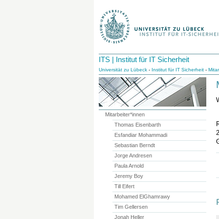
ITS | Institut für IT Sicherheit
Universität zu Lübeck
-
Institut für IT Sicherheit
-
Mita
W
Mitarbeiter*innen
Thomas Eisenbarth
Esfandiar Mohammadi
Sebastian Berndt
Jorge Andresen
Paula Arnold
Jeremy Boy
Till Eifert
Mohamed ElGhamrawy
Tim Gellersen
Jonah Heller