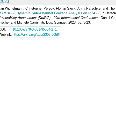
2023
Jan Wichelmann, Christopher Peredy, Florian Sieck, Anna Pätschke, and Tho
MAMBO-V: Dynamic Side-Channel Leakage Analysis on RISC-V
, in
Detect
ulnerability Assessment (DIMVA) - 20th International Conference
, Daniel Gr
ischer and Michele Carminati, Eds. Springer, 2023. pp. 3-23.
DOI:
10.1007/978-3-031-35504-2_1
Weblink:
https://arxiv.org/abs/2305.00584