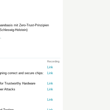
arebasis mit Zero-Trust-Prinzipien
Schleswig-Holstein)
e
.
Recording
Link
gning correct and secure chips:
Link
for Trustworthy Hardware
Link
ber Attacks
Link
Link
ed Testing
Link