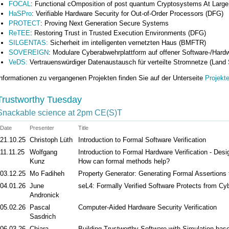
FOCAL
: Functional cOmposition of post quantum Cryptosystems At Large
HaSPro
: Verifiable Hardware Security for Out-of-Order Processors (DFG)
PROTECT
: Proving Next Generation Secure Systems
ReTEE
: Restoring Trust in Trusted Execution Environments (DFG)
SILGENTAS:
Sicherheit im intelligenten vernetzten Haus (BMFTR)
SOVEREIGN
: Modulare Cyberabwehrplattform auf offener Software-/Hardw
VeDS:
Vertrauenswürdiger Datenaustausch für verteilte Stromnetze (Land 
nformationen zu vergangenen Projekten finden Sie auf der Unterseite
Projekt
Trustworthy Tuesday
Snackable science at 2pm CE(S)T
Date
Presenter
Title
21.10.25
Christoph Lüth
Introduction to Formal Software Verification
11.11.25
Wolfgang
Introduction to Formal Hardware Verification - Desi
Kunz
How can formal methods help?
03.12.25
Mo Fadiheh
Property Generator: Generating Formal Assertions 
04.01.26
June
seL4: Formally Verified Software Protects from Cy
Andronick
05.02.26
Pascal
Computer-Aided Hardware Security Verification
Sasdrich
06.03.26
Chiara
Building Trustworthy Software with Simulation-bas