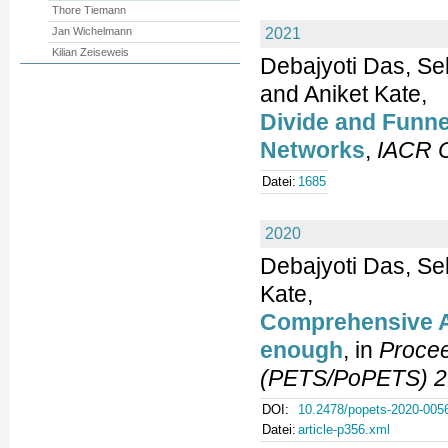
Thore Tiemann
Jan Wichelmann
2021
Kilian Zeiseweis
Debajyoti Das, Se
and Aniket Kate,
Divide and Funnel
Networks
,
IACR C
Datei:
1685
2020
Debajyoti Das, Se
Kate,
Comprehensive A
enough
, in
Procee
(PETS/PoPETS) 2
DOI:
10.2478/popets-2020-005
Datei:
article-p356.xml