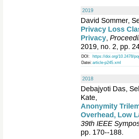
2019
David Sommer, Se
Privacy Loss Clas
Privacy
,
Proceedi
2019, no. 2, pp. 2
DOI:
https://doi.org/10.2478/p
Datei:
article-p245.xml
2018
Debajyoti Das, Se
Kate,
Anonymity Trile
Overhead, Low L
39th IEEE Symposi
pp. 170--188.