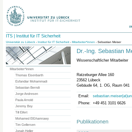
I
ITS | Institut für IT Sicherheit
Universität zu Lübeck
-
Institut für IT Sicherheit
-
Mitarbeiter*innen
- Sebastian Meiser
Dr.-Ing. Sebastian M
Wissenschaftlicher Mitarbeiter
Mitarbeiter*innen
Ratzeburger Allee 160
Thomas Eisenbarth
23562 Lübeck
Esfandiar Mohammadi
Gebäude 64, 1. OG, Raum 041
Sebastian Berndt
Jorge Andresen
Email:
sebastian.meiser(at)un
Paula Arnold
Phone:
+49 451 3101 6626
Jeremy Boy
Till Eifert
Mohamed ElGhamrawy
Publikationen
Tim Gellersen
Jonah Heller