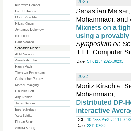
2025
Kristoffer Hempel
Sebastian Meiser, 
Eike Hoffmann
Moritz Kirschte
Mohammadi, and A
Niklas Klinger
Mixnets on a tig
Johannes Liebenow
using a provably
Nils Loose
Felix Mächtle
Symposium on Sec
Sebastian Meiser
IEEE Computer Soc
Akhil Narahari
Anna Pätschke
Datei:
SP61157.2025.00233
Pajam Pauls
Thorsten Peinemann
2022
Christopher Peredy
Moritz Kirschte, 
Marcel Pflaeging
Claudius Pott
Mohammadi,
Anja Rabich
Distributed DP-He
Jonas Sander
interactive Avera
Ines Schiebahn
Yara Schütt
DOI:
10.48550/arXiv.2211.0200
Florian Sieck
Datei:
2211.02003
Annika Strang