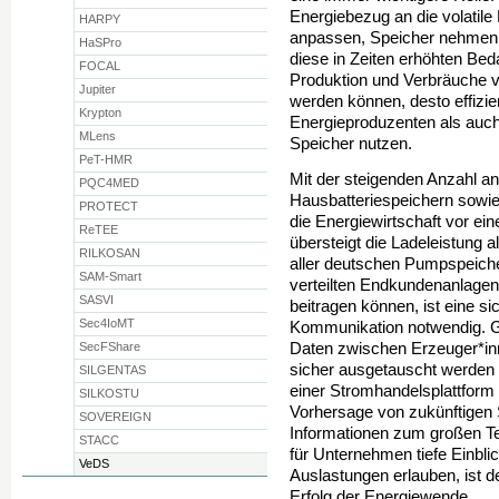
Energiebezug an die volatil
HARPY
anpassen, Speicher nehmen 
HaSPro
diese in Zeiten erhöhten Bed
FOCAL
Produktion und Verbräuche 
Jupiter
werden können, desto effizien
Krypton
Energieproduzenten als auch 
MLens
Speicher nutzen.
PeT-HMR
Mit der steigenden Anzahl 
PQC4MED
Hausbatteriespeichern sowie
PROTECT
die Energiewirtschaft vor 
ReTEE
übersteigt die Ladeleistung a
RILKOSAN
aller deutschen Pumpspeicher
SAM-Smart
verteilten Endkundenanlagen
SASVI
beitragen können, ist eine s
Sec4IoMT
Kommunikation notwendig. Gr
SecFShare
Daten zwischen Erzeuger*in
sicher ausgetauscht werden 
SILGENTAS
einer Stromhandelsplattform 
SILKOSTU
Vorhersage von zukünftigen
SOVEREIGN
Informationen zum großen T
STACC
für Unternehmen tiefe Einbli
VeDS
Auslastungen erlauben, ist d
Erfolg der Energiewende.