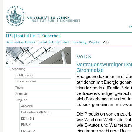
I
ITS | Institut für IT Sicherheit
Universität zu Lübeck
-
Institut für IT Sicherheit
-
Forschung
-
Projekte
- VeDS
VeDS
Vertrauenswürdiger Dat
Stromnetze
Forschung
Publikationen
Energieproduzenten und -ab
Dissertationen
auf denen mit Energie geha
Handelsportale für alle Betei
Tools
vertrauenswürdiger gemacht 
Seminar
sich Forschende aus dem Insti
Projekte
Lübeck gemeinsam mit zwei
AnoMed
CoContext / PRIVEE
Die Produktion von erneuerb
EDIH.SH
wie Wind und Wetter ab. Dahe
EMSIK
wie E-Autos und Wärmepumpe
eine immer wichtigere Rolle
ENCOPIA